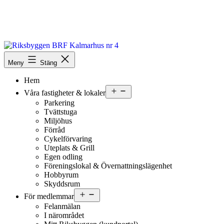
Hoppa
till
innehåll
Riksbyggen
BRF
Meny
Stäng
Kalmarhus
Hem
nr
4
Öppna
Våra fastigheter & lokaler
meny
Parkering
Tvättstuga
Miljöhus
Förråd
Cykelförvaring
Uteplats & Grill
Egen odling
Föreningslokal & Övernattnings­lägenhet
Hobbyrum
Skyddsrum
Öppna
För medlemmar
meny
Felanmälan
I närområdet