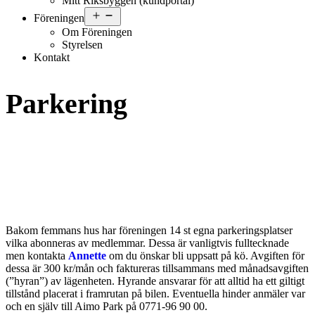
Mitt Riksbyggen (kundportal)
Öppna
Föreningen
meny
Om Föreningen
Styrelsen
Kontakt
Parkering
Bakom femmans hus har föreningen 14 st egna parkeringsplatser
vilka abonneras av medlemmar. Dessa är vanligtvis fulltecknade
men kontakta
Annette
om du önskar bli uppsatt på kö. Avgiften för
dessa är 300 kr/mån och faktureras tillsammans med månadsavgiften
(”hyran”) av lägenheten. Hyrande ansvarar för att alltid ha ett giltigt
tillstånd placerat i framrutan på bilen. Eventuella hinder anmäler var
och en själv till Aimo Park på 0771-96 90 00.