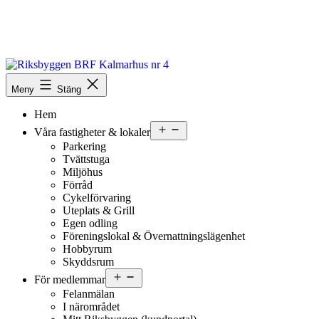
Hoppa
till
innehåll
Riksbyggen
BRF
Meny
Stäng
Kalmarhus
Hem
nr
4
Öppna
Våra fastigheter & lokaler
meny
Parkering
Tvättstuga
Miljöhus
Förråd
Cykelförvaring
Uteplats & Grill
Egen odling
Föreningslokal & Övernattnings­lägenhet
Hobbyrum
Skyddsrum
Öppna
För medlemmar
meny
Felanmälan
I närområdet